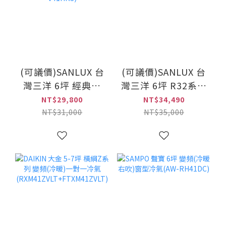
(可議價)SANLUX 台
(可議價)SANLUX 台
灣三洋 6坪 經典型
灣三洋 6坪 R32系列
冷暖變頻分離式冷
變頻(冷暖左吹)窗型
NT$29,800
NT$34,490
氣(SAE-
冷氣(SA-L41VHR)
NT$31,000
NT$35,000
V41HR3+SAC-
V41HR3)