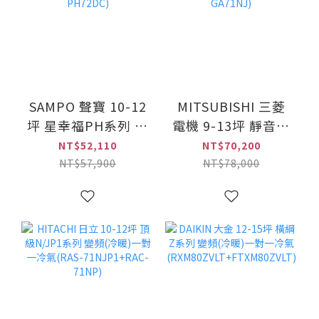
SAMPO 聲寶 10-12
MITSUBISHI 三菱
坪 星幸福PH系列 變
電機 9-13坪 靜音大
頻(冷暖)一對一冷氣
師GA 變頻分離式冷
NT$52,110
NT$70,200
(AU-PH72DC+AM-
暖冷氣(MSZ-
NT$57,900
NT$78,000
PH72DC)
GA71NJ+MUZ-
GA71NJ)