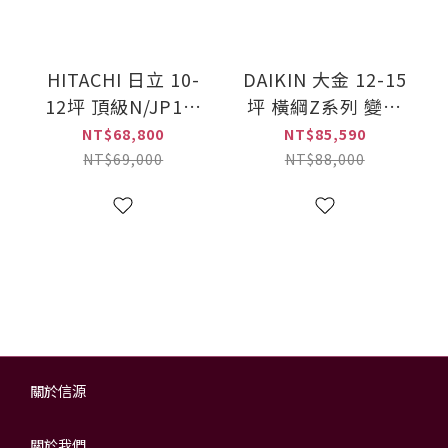
HITACHI 日立 10-
DAIKIN 大金 12-15
12坪 頂級N/JP1系
坪 橫綱Z系列 變頻
列 變頻(冷暖)一對
(冷暖)一對一冷氣
NT$68,800
NT$85,590
一冷氣(RAS-
(RXM80ZVLT+FTXM80Z
NT$69,000
NT$88,000
71NJP1+RAC-
71NP)
關於信源
關於我們