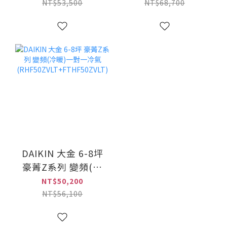
暖冷氣(MSZ-
(RXM50YVLT+FTXM50Y
NT$53,500
NT$68,700
HA50NF+MUZ-
HA50NF)
DAIKIN 大金 6-8坪
豪菁Z系列 變頻(冷
暖)一對一冷氣
NT$50,200
(RHF50ZVLT+FTHF50ZVLT)
NT$56,100