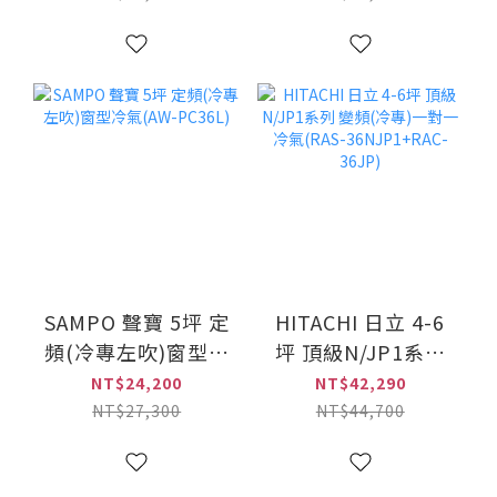
NF36DC)
SAMPO 聲寶 5坪 定
HITACHI 日立 4-6
頻(冷專左吹)窗型冷
坪 頂級N/JP1系列
氣(AW-PC36L)
變頻(冷專)一對一冷
NT$24,200
NT$42,290
氣(RAS-
NT$27,300
NT$44,700
36NJP1+RAC-
36JP)