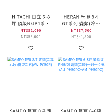
HITACHI 日立 6-8
HERAN 禾聯 8坪
坪 頂級N/JP1系列
GT系列 變頻(冷暖
變頻(冷專)一對一冷
右吹)窗型冷氣(HW-
NT$52,090
NT$37,500
氣(RAS-
GT50H)
NT$53,600
NT$41,500
50NJP1+RAC-
50JP)
SAMPO 聲寶 8坪 定
SAMPO 聲寶 6-8坪