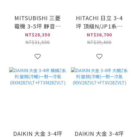
MITSUBISHI 三菱
HITACHI 日立 3-4
電機 3-5坪 靜音大
坪 頂級N/JP1系列
師HW 變頻分離式冷
變頻(冷暖)一對一冷
NT$28,350
NT$36,700
專冷氣(MSY-
氣(RAS-
NT$31,500
NT$39,400
HW28NF+MUY-
28NJP1+RAC-
HW28NF)
28NP)
DAIKIN 大金 3-4坪
DAIKIN 大金 3-4坪