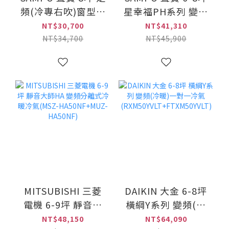
頻(冷專右吹)窗型冷
星幸福PH系列 變頻
氣(AW-PC50R)
(冷暖)一對一冷氣
NT$30,700
NT$41,310
(AU-PH50DC+AM-
NT$34,700
NT$45,900
PH50DC)
MITSUBISHI 三菱
DAIKIN 大金 6-8坪
電機 6-9坪 靜音大
橫綱Y系列 變頻(冷
師HA 變頻分離式冷
暖)一對一冷氣
NT$48,150
NT$64,090