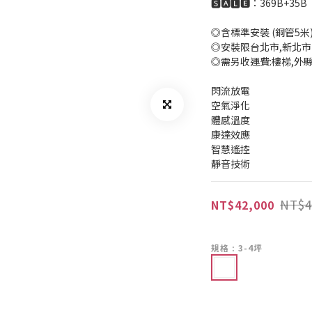
🆂🅰🅻🅴：369B+35B 
◎含標準安裝 (銅管5米
◎安裝限台北市,新北市
◎需另收運費:樓梯,外
閃流放電
空氣淨化
體感溫度
康達效應
智慧遙控
靜音技術
NT$4
NT$42,000
規格
: 3-4坪