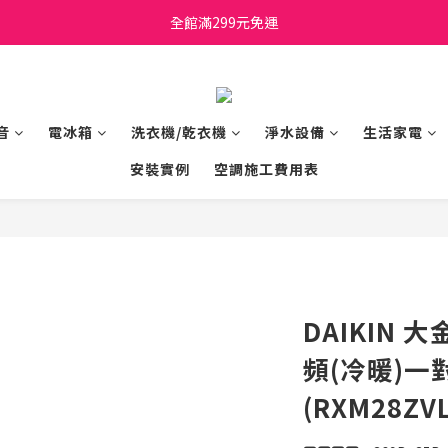
日立家電、國際牌 原廠管制價格 私訊優惠價
全館滿299元免運
日立家電、國際牌 原廠管制價格 私訊優惠價
音
電冰箱
洗衣機/乾衣機
淨水設備
生活家電
安裝實例
空調施工費用表
DAIKIN 大
頻(冷暖)一
(RXM28ZVL