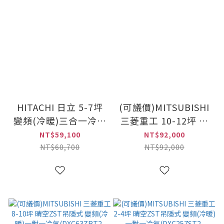
HITACHI 日立 5-7坪
(可議價)MITSUBISHI
變頻(冷暖)三合一冷氣
三菱重工 10-12坪 晴
(CRS-40KWE+CRC-
空ZST吊隱式 變頻(冷
NT$59,100
NT$92,000
40KWE)
暖)一對一冷氣
NT$60,700
NT$92,000
(DXC71ZRT2-
W+DXR71ZST-W)