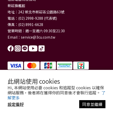
新莊旗艦館
地址：242 新北市新莊區公園路63號
電話：(02) 2998-9288 (代表號)
傳真：(02) 8991-6628
營業時間：週一至週六 09:30至21:30
Email：
service@3cu.com.tw
此網站使用 cookies
信源電器有限公司 統一編號：84179325
Hi, 本網站使用必要 cookies 和追蹤型 cookies 以確保
門市地址：新北市新莊區公園路63號
網站服務，後者將在獲得你的同意後才會執行追蹤。
了
信源電器 版權所有
解更多
copyright © 2026 3cu.com.tw All Rights Reserved.
設定偏好
同意並繼續