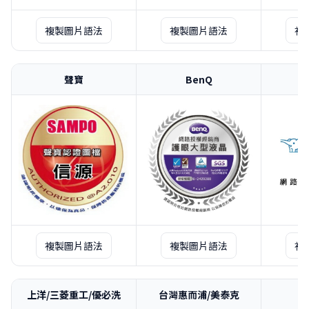
複製圖片語法
複製圖片語法
複
聲寶
BenQ
複製圖片語法
複製圖片語法
複
上洋/三菱重工/優必洗
台灣惠而浦/美泰克
H