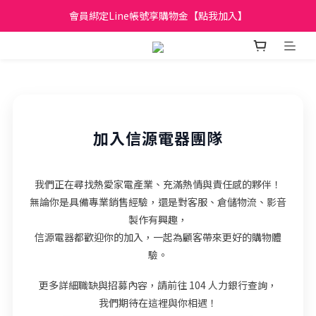
日立家電、國際牌 原廠管制價格 私訊優惠價
會員綁定Line帳號享購物金【點我加入】
全館滿299元免運
日立家電、國際牌 原廠管制價格 私訊優惠價
加入信源電器團隊
我們正在尋找熱愛家電產業、充滿熱情與責任感的夥伴！
無論你是具備專業銷售經驗，還是對客服、倉儲物流、影音
製作有興趣，
信源電器都歡迎你的加入，一起為顧客帶來更好的購物體
驗。
更多詳細職缺與招募內容，請前往 104 人力銀行查詢，
我們期待在這裡與你相遇！