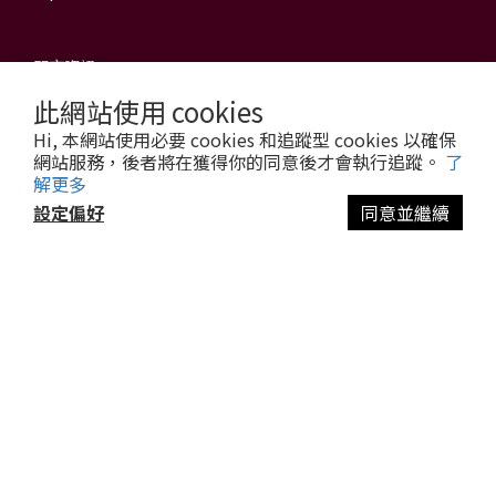
門市資訊
此網站使用 cookies
信源電器有限公司
Hi, 本網站使用必要 cookies 和追蹤型 cookies 以確保
新莊旗艦館
網站服務，後者將在獲得你的同意後才會執行追蹤。
了
解更多
地址：242 新北市新莊區公園路63號
電話：(02) 2998-9288 (代表號)
設定偏好
同意並繼續
傳真：(02) 8991-6628
立即購買
營業時間：週一至週六 09:30至21:30
Email：
service@3cu.com.tw
信源電器有限公司 統一編號：84179325