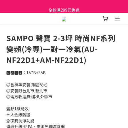
日立家電、國際牌 原廠管制價格 私訊優惠價
全館滿299元免運
日立家電、國際牌 原廠管制價格 私訊優惠價
SAMPO 聲寶 2-3坪 時尚NF系列
變頻(冷專)一對一冷氣(AU-
NF22D1+AM-NF22D1)
🆂🅰🅻🅴：157B+35B
◎含標準安裝(銅管5米)
◎安裝限台北市,新北市 
◎需另收運費:樓梯,外縣市
變頻1級能效
七大金級防鏽
急凍雙洗淨功能
濾網升級HEPA、奈米光觸媒濾網