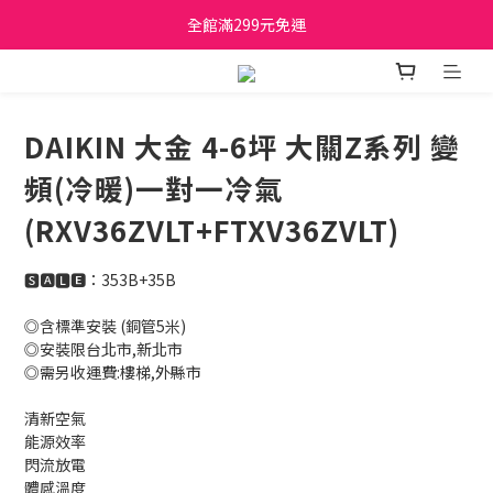
日立家電、國際牌 原廠管制價格 私訊優惠價
全館滿299元免運
日立家電、國際牌 原廠管制價格 私訊優惠價
DAIKIN 大金 4-6坪 大關Z系列 變
頻(冷暖)一對一冷氣
(RXV36ZVLT+FTXV36ZVLT)
🆂🅰🅻🅴：353B+35B
◎含標準安裝 (銅管5米)
◎安裝限台北市,新北市 
◎需另收運費:樓梯,外縣市
清新空氣
能源效率
閃流放電
體感溫度