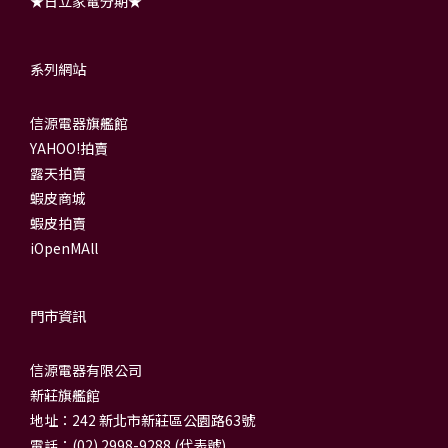
★日立家電分期★
系列網站
信源電器旗艦館
YAHOO!拍賣
露天拍賣
蝦皮商城
蝦皮拍賣
iOpenMAll
門市資訊
信源電器有限公司
新莊旗艦館
地址：242 新北市新莊區公園路63號
電話：(02) 2998-9288 (代表號)