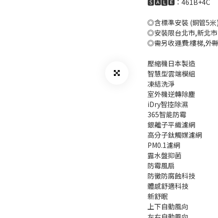
🆂🅰🅻🅴：461B+4C
◎含標準安裝 (銅管5米
◎安裝限台北市,新北市
◎需另收運費:樓梯,外
壓縮機日本製造
智慧型雲端模組
凍結洗淨
室外機逆轉除塵
iDry智控除濕
365智能防霉
銀離子平織濾網
高分子鈦觸媒濾網
PM0.1濾網
露水盤抑菌
防霉風扇
防黴防腐蝕科技
體感舒適科技
新舒眠
上下自動風向
左右自動風向