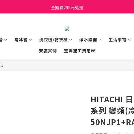
日立家電、國際牌 原廠管制價格 私訊優惠價
全館滿299元免運
日立家電、國際牌 原廠管制價格 私訊優惠價
音
電冰箱
洗衣機/乾衣機
淨水設備
生活家電
安裝實例
空調施工費用表
對1
HITACHI 
系列 變頻(
50NJP1+RA