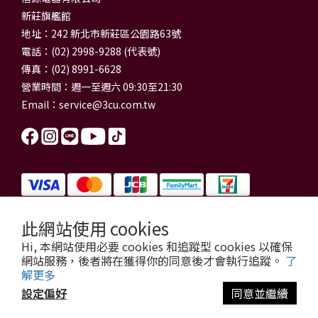
新莊旗艦館
地址：242 新北市新莊區公園路63號
電話：(02) 2998-9288 (代表號)
傳真：(02) 8991-6628
營業時間：週一至週六 09:30至21:30
Email：
service@3cu.com.tw
此網站使用 cookies
信源電器有限公司 統一編號：84179325
Hi, 本網站使用必要 cookies 和追蹤型 cookies 以確保
門市地址：新北市新莊區公園路63號
網站服務，後者將在獲得你的同意後才會執行追蹤。
了
信源電器 版權所有
解更多
copyright © 2026 3cu.com.tw All Rights Reserved.
設定偏好
同意並繼續