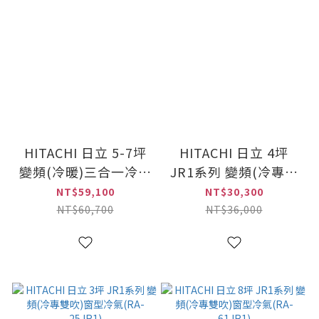
HITACHI 日立 5-7坪
HITACHI 日立 4坪
變頻(冷暖)三合一冷氣
JR1系列 變頻(冷專雙
(CRS-40KWE+CRC-
吹)窗型冷氣(RA-
NT$59,100
NT$30,300
40KWE)
28JR1)
NT$60,700
NT$36,000