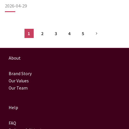
2026-04-29
1
2
3
4
5
About
Brand Story
Our Values
Our Team
Help
FAQ