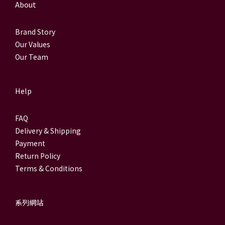
About
Brand Story
Our Values
Our Team
Help
FAQ
Delivery & Shipping
Payment
Return Policy
Terms & Conditions
系列網站