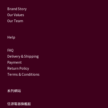
Brand Story
Our Values
Our Team
Help
FAQ
Delivery & Shipping
Payment
Return Policy
Terms & Conditions
系列網站
信源電器旗艦館