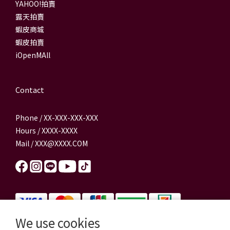
YAHOO!拍賣
露天拍賣
蝦皮商城
蝦皮拍賣
iOpenMAll
Contact
Phone / XX-XXX-XXX-XXX
Hours / XXXX-XXXX
Mail / XXX@XXXX.COM
We use cookies