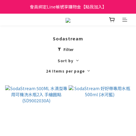
日立家電、國際牌 原廠管制價格 私訊優惠價
會員綁定Line帳號享購物金【點我加入】
全館滿299元免運
日立家電、國際牌 原廠管制價格 私訊優惠價
Sodastream
Filter
Sort by
24 Items per page