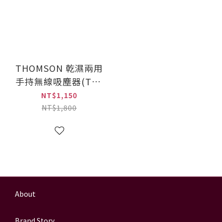
THOMSON 乾濕兩用
手持無線吸塵器(TM-
SAV16D)
NT$1,150
NT$1,800
About
Brand Story