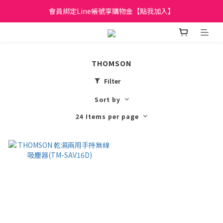
日立家電、國際牌 原廠管制價格 私訊優惠價
會員綁定Line帳號享購物金【點我加入】
全館滿299元免運
日立家電、國際牌 原廠管制價格 私訊優惠價
THOMSON
Filter
Sort by
24 Items per page