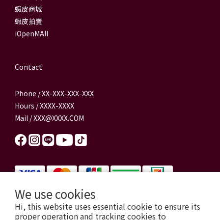
蝦皮商城
蝦皮拍賣
iOpenMAll
Contact
Phone / XX-XXX-XXX-XXX
Hours / XXXX-XXXX
Mail / XXX@XXXX.COM
We use cookies
Hi, this website uses essential cookie to ensure its
信源電器有限公司 統一編號：84179325
proper operation and tracking cookies to
門市地址：新北市新莊區公園路63號