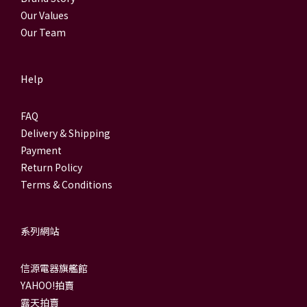
Our Values
Our Team
Help
FAQ
Delivery & Shipping
Payment
Return Policy
Terms & Conditions
系列網站
信源電器旗艦館
YAHOO!拍賣
露天拍賣