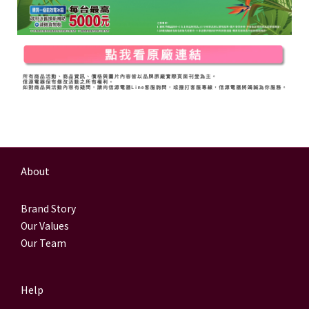
About
Brand Story
Our Values
Our Team
Help