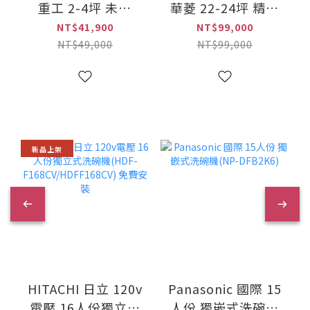
重工 2-4坪 未來
華菱 22-24坪 精緻
ZSXT 變頻(冷暖)一
時尚系列 變頻(冷
NT$41,900
NT$99,000
對一冷氣
暖)一對一冷氣
NT$49,000
NT$99,000
(DXC25ZSXT2-
(DTG-
W+DXK25ZSXT2-
160KIGSH+DNS-
W)
161KIGSH)
新品上架
Panasonic 國際 15
HITACHI 日立 120v
人份 獨嵌式洗碗機
電壓 16人份獨立式