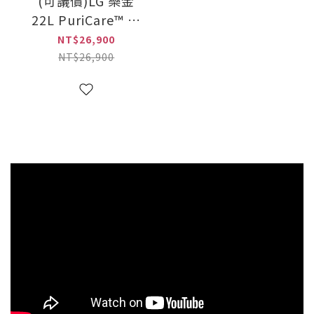
(可議價)LG 樂金
22L PuriCare™ 雙
變頻除濕機
NT$26,900
(DE221MWE0)
NT$26,900