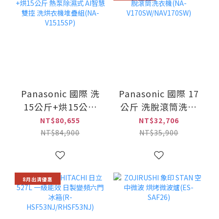
Panasonic 國際 洗
Panasonic 國際 17
15公斤+烘15公斤
公斤 洗脫滾筒洗衣
熱泵除濕式 AI智慧
機(NA-
NT$80,655
NT$32,706
雙控 洗烘衣機堆疊
V170SW/NAV170SW)
NT$84,900
NT$35,900
組(NA-V1515SP)
8月出清優惠