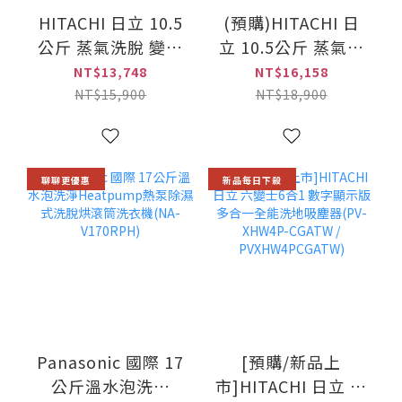
HITACHI 日立 10.5
(預購)HITACHI 日
公斤 蒸氣洗脫 變頻
立 10.5公斤 蒸氣洗
滾筒洗衣機/左開
脫烘 變頻滾筒洗衣
NT$13,748
NT$16,158
(BD-
機/左開(BD-
NT$15,900
NT$18,900
1054HVO/BD1054HVO)
D1054HVO/BDD1054H
聊聊更優惠
新品每日下殺
Panasonic 國際 17
[預購/新品上
公斤溫水泡洗淨
市]HITACHI 日立 六