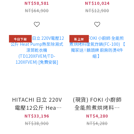
Heatpump熱泵除
變士6合1 數字顯示
NT$58,581
NT$10,024
濕式洗脫烘滾筒洗
版 多合一全能洗地
NT$64,900
NT$12,900
衣機(NA-V170RPH)
吸塵器(PV-XHW4P-
CGATW /
PVXHW4PCGATW)
今日下殺
新上架
HITACHI 日立 220V
(現貨) FOKI 小廚師
電壓12公斤 Heat
全能煎煮烘烤料理
Pump熱泵除濕式滾
氣炸鍋(FC-100) 【
NT$33,196
NT$4,280
筒乾衣機
獨家送 ! 鵝頭牌 廚
NT$38,900
NT$4,280
(TD120XFVEM/TD-
房防燙4件組 】