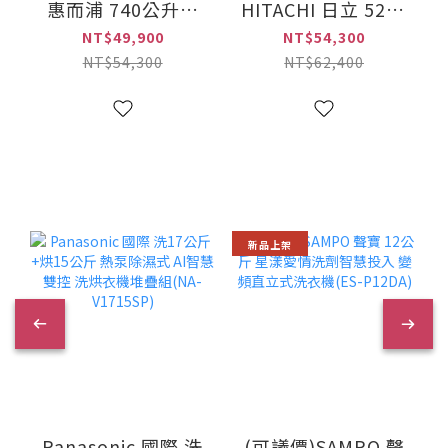
惠而浦 740公升對
HITACHI 日立 527L
開門冰箱
一級能效 日製變頻
NT$49,900
NT$54,300
(WRS315SNHW)
六門冰箱(R-
NT$54,300
NT$62,400
HSF53NJ/RHSF53NJ)
新品上架
Panasonic 國際 洗
(可議價)SAMPO 聲