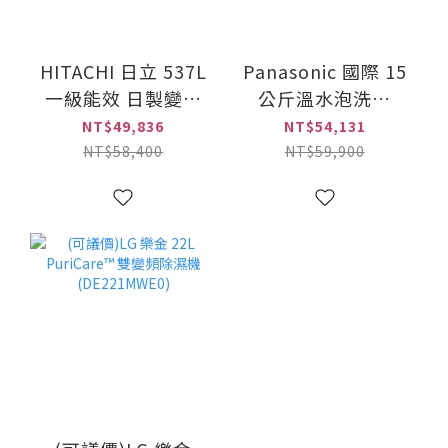
HITACHI 日立 537L
Panasonic 國際 15
一級能效 日製變頻
公斤溫水泡洗淨
五門冰箱(R-
Heatpump熱泵除
NT$49,836
NT$54,131
HS54TJ/RHS54TJ)
濕式洗脫烘滾筒洗
NT$58,400
NT$59,900
衣機(NA-V150RPH)