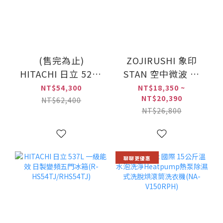
(售完為止)
ZOJIRUSHI 象印
HITACHI 日立 527L
STAN 空中微波 烘
一級能效 日製變頻
烤微波爐(ES-
NT$54,300
NT$18,350 ~
NT$20,390
六門冰箱(R-
SAF26)
NT$62,400
NT$26,800
HSF53NJ/RHSF53NJ)
聊聊更優惠