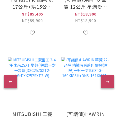
17公斤+烘15公斤
寶 12公斤 星漾愛情
熱泵除濕式 AI智慧
洗劑智慧投入 變頻
NT$85,405
NT$18,900
雙控 洗烘衣機堆疊
直立式洗衣機(ES-
NT$89,900
NT$18,900
組(NA-V1715SP)
P12DA)
MITSUBISHI 三菱
(可議價)HAWRIN