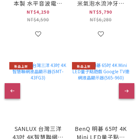
本製 水平音波電動
米氣泡水流沖牙機
牙刷(EW-DA48-A)
個人旗艦型(EW-
NT$4,250
NT$5,790
NJ8A-W)
NT$4,590
NT$6,280
新品上架
新品上架
SANLUX 台灣三洋
BenQ 明碁 65吋 4K
43吋 4K智慧聯網液
Mini LED量子點遊