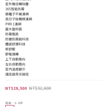
室外機逆轉除塵
365智能防霉
銀離子平織濾網
高分子鈦觸媒濾網
PM0.1濾網
露水盤抑菌
防霉風扇
防黴防腐蝕科技
體感舒適科技
新舒眠
節電運轉
上下自動風向
左右自動風向
室內溫度顯示
遙控器背光操控
NT$32,600
NT$29,500
規格
: 3-4坪