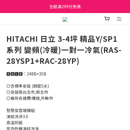
日立家電、國際牌 原廠管制價格 私訊優惠價
全館滿299元免運
日立家電、國際牌 原廠管制價格 私訊優惠價
HITACHI 日立 3-4坪 精品Y/SP1
系列 變頻(冷暖)一對一冷氣(RAS-
28YSP1+RAC-28YP)
🆂🅰🅻🅴：248B+35B
◎含標準安裝 (銅管5米)
◎安裝限台北市,新北市 
◎需另收運費:樓梯,外縣市
智慧型雲端模組
凍結洗淨3.0
高溫抑菌
室內外機凍結洗淨