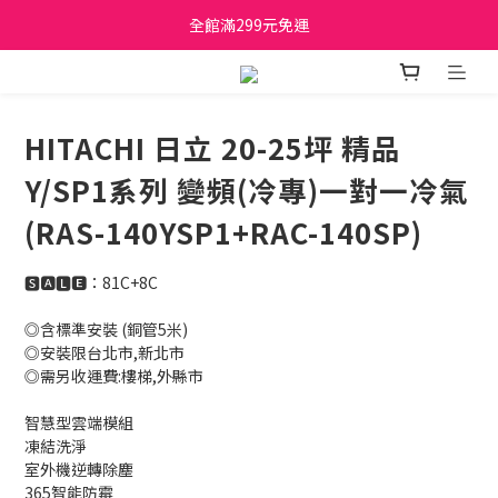
日立家電、國際牌 原廠管制價格 私訊優惠價
全館滿299元免運
日立家電、國際牌 原廠管制價格 私訊優惠價
HITACHI 日立 20-25坪 精品
Y/SP1系列 變頻(冷專)一對一冷氣
(RAS-140YSP1+RAC-140SP)
🆂🅰🅻🅴：81C+8C
◎含標準安裝 (銅管5米)
◎安裝限台北市,新北市 
◎需另收運費:樓梯,外縣市
智慧型雲端模組
凍結洗淨
室外機逆轉除塵
365智能防霉