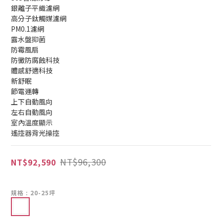
銀離子平織濾網
高分子鈦觸媒濾網
PM0.1濾網
露水盤抑菌
防霉風扇
防黴防腐蝕科技
體感舒適科技
新舒眠
節電運轉
上下自動風向
左右自動風向
室內溫度顯示
遙控器背光操控
NT$96,300
NT$92,590
規格
: 20-25坪