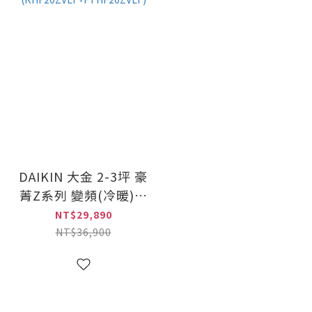
DAIKIN 大金 2-3坪 豪
菁Z系列 變頻(冷暖)一
對一冷氣
NT$29,890
(RHF20ZVLT+FTHF20ZVLT)
NT$36,900