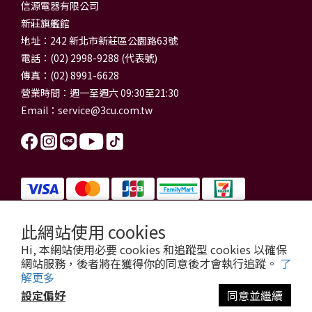
信源電器有限公司
新莊旗艦館
地址：242 新北市新莊區公園路63號
電話：(02) 2998-9288 (代表號)
傳真：(02) 8991-6628
營業時間：週一至週六 09:30至21:30
Email：
service@3cu.com.tw
此網站使用 cookies
信源電器有限公司 統一編號：84179325
Hi, 本網站使用必要 cookies 和追蹤型 cookies 以確保
門市地址：新北市新莊區公園路63號
網站服務，後者將在獲得你的同意後才會執行追蹤。
了
信源電器 版權所有
解更多
copyright © 2026 3cu.com.tw All Rights Reserved.
設定偏好
同意並繼續