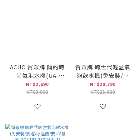
ACUO 賀眾牌 簡約時
賀眾牌 跨世代輕盈氣
尚氣泡水機(UA-
泡飲水機(免安裝/氣
2001JBK)
泡/冰溫熱/雙UV殺
NT$2,690
NT$20,790
菌/RO)(UR-3602AW-
NT$3,990
NT$25,900
1)加贈專用全新氣瓶一
支(RF-251)