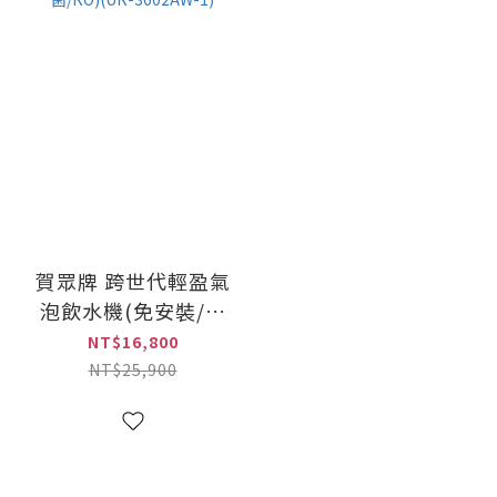
賀眾牌 跨世代輕盈氣
泡飲水機(免安裝/氣
泡/冰溫熱/雙UV殺
NT$16,800
菌/RO)(UR-3602AW-
NT$25,900
1)