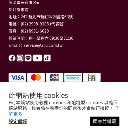
信源電器有限公司
新莊旗艦館
地址：242 新北市新莊區公園路63號
電話：(02) 2998-9288 (代表號)
傳真：(02) 8991-6628
營業時間：週一至週六 09:30至21:30
Email：
service@3cu.com.tw
此網站使用 cookies
信源電器有限公司 統一編號：84179325
Hi, 本網站使用必要 cookies 和追蹤型 cookies 以確保
門市地址：新北市新莊區公園路63號
網站服務，後者將在獲得你的同意後才會執行追蹤。
了
信源電器 版權所有
解更多
copyright © 2026 3cu.com.tw All Rights Reserved.
設定偏好
同意並繼續