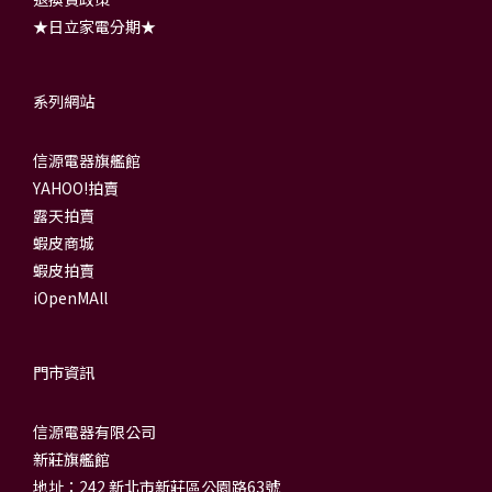
★日立家電分期★
系列網站
信源電器旗艦館
YAHOO!拍賣
露天拍賣
蝦皮商城
蝦皮拍賣
iOpenMAll
門市資訊
信源電器有限公司
新莊旗艦館
地址：242 新北市新莊區公園路63號