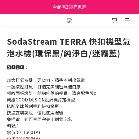
日立家電、國際牌 原廠管制價格 私訊優惠價
日立家電、國際牌 原廠管制價格 私訊優惠價
SodaStream TERRA 快扣機型氣
泡水機(環保黑/純淨白/迷霧藍)
🆂🅰🅻🅴：
加大打氣按鍵，更省力、精準控制出氣量
一鍵按壓打氣，打造完美細密氣泡口感
橫紋面板設計，簡約俐落的視覺、清爽配色設計
榮獲GOOD DESIGN設計獎肯定機型
搭配全球首創專利快扣鋼瓶，
快速安裝鋼瓶，優化使用體驗
免插電，即可享用完美比例氣泡水
料號：
黑(SD0113001A) 
白(SD0109006A)