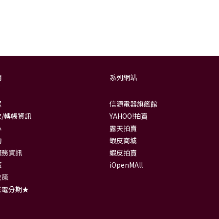
明
系列網站
程
信源電器旗艦館
/轉帳資訊
YAHOO!拍賣
心
露天拍賣
詢
蝦皮商城
服務資訊
蝦皮拍賣
策
iOpenMAll
政策
家電分期★