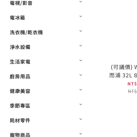
電視/影音
電冰箱
洗衣機/乾衣機
淨水設備
生活家電
(可議價) W
而浦 32L
廚房用品
蒸
NT$
健康美容
(MWP
NT$
季節專區
耗材零件
寵物商品