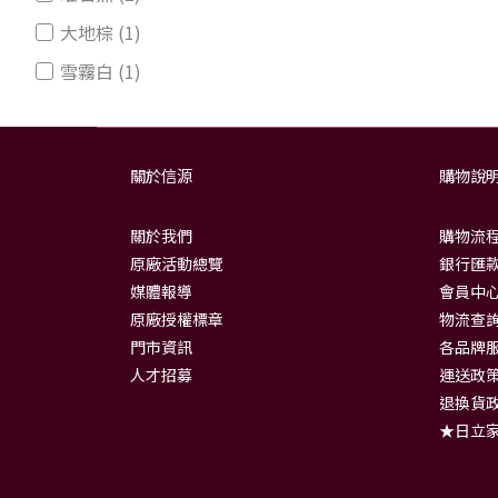
大地棕 (1)
雪霧白 (1)
關於信源
購物說
關於我們
購物流
原廠活動總覽
銀行匯款
媒體報導
會員中
原廠授權標章
物流查
門市資訊
各品牌
人才招募
運送政
退換貨
★日立