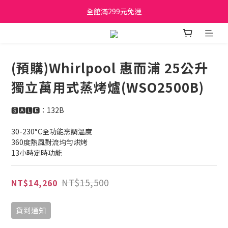
日立家電、國際牌 原廠管制價格 私訊優惠價
全館滿299元免運
日立家電、國際牌 原廠管制價格 私訊優惠價
(預購)Whirlpool 惠而浦 25公升
獨立萬用式蒸烤爐(WSO2500B)
🆂🅰🅻🅴：132B
30-230°C全功能烹調溫度
360度熱風對流均勻烘烤
13小時定時功能
NT$15,500
NT$14,260
貨到通知