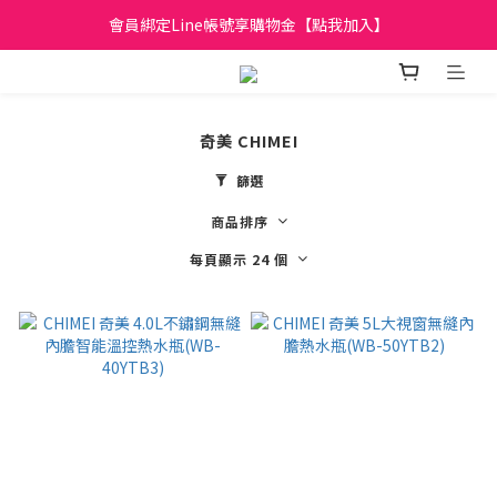
日立家電、國際牌 原廠管制價格 私訊優惠價
會員綁定Line帳號享購物金【點我加入】
全館滿299元免運
日立家電、國際牌 原廠管制價格 私訊優惠價
奇美 CHIMEI
篩選
商品排序
每頁顯示 24 個