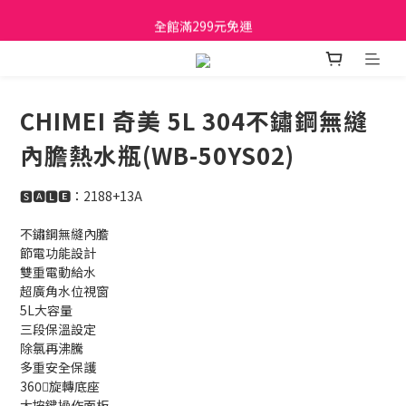
日立家電、國際牌 原廠管制價格 私訊優惠價
全館滿299元免運
日立家電、國際牌 原廠管制價格 私訊優惠價
CHIMEI 奇美 5L 304不鏽鋼無縫
內膽熱水瓶(WB-50YS02)
🆂🅰🅻🅴：2188+13A
不鏽鋼無縫內膽
節電功能設計
雙重電動給水
超廣角水位視窗
5L大容量
三段保溫設定
除氯再沸騰
多重安全保護
360〫旋轉底座
大按鍵操作面板