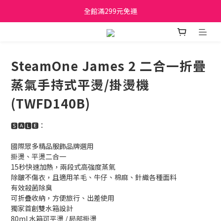
日立家電、國際牌 原廠管制價格 私訊優惠價
全館滿299元免運
日立家電、國際牌 原廠管制價格 私訊優惠價
SteamOne James 2 二合一折疊
蒸氣手持式平燙/掛燙機
(TWFD140B)
🆂🅰🅻🅴：
國際眾多精品服飾品牌選用
掛燙、平燙二合一
15秒快速加熱，兩段式高強度蒸氣
除皺不傷衣，且適用羊毛、牛仔、棉麻、針織各種面料
有效殺菌除臭
可折疊收納，方便旅行、出差使用
獨家首創雙水箱設計
80ml 水箱可平燙 / 局部掛燙