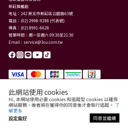
新莊旗艦館
地址：242 新北市新莊區公園路63號
電話：(02) 2998-9288 (代表號)
傳真：(02) 8991-6628
營業時間：週一至週六 09:30至21:30
Email：
service@3cu.com.tw
此網站使用 cookies
信源電器有限公司 統一編號：84179325
Hi, 本網站使用必要 cookies 和追蹤型 cookies 以確保
門市地址：新北市新莊區公園路63號
網站服務，後者將在獲得你的同意後才會執行追蹤。
了
信源電器 版權所有
解更多
copyright © 2026 3cu.com.tw All Rights Reserved.
設定偏好
同意並繼續