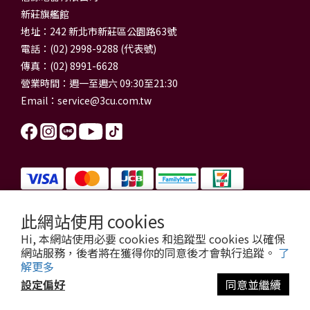
新莊旗艦館
地址：242 新北市新莊區公園路63號
電話：(02) 2998-9288 (代表號)
傳真：(02) 8991-6628
營業時間：週一至週六 09:30至21:30
Email：
service@3cu.com.tw
此網站使用 cookies
信源電器有限公司 統一編號：84179325
Hi, 本網站使用必要 cookies 和追蹤型 cookies 以確保
門市地址：新北市新莊區公園路63號
網站服務，後者將在獲得你的同意後才會執行追蹤。
了
信源電器 版權所有
解更多
copyright © 2026 3cu.com.tw All Rights Reserved.
設定偏好
同意並繼續