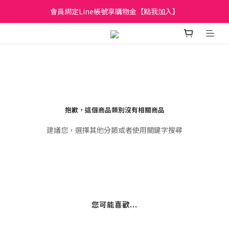
日立家電、國際牌 原廠管制價格 私訊優惠價
會員綁定Line帳號享購物金【點我加入】
全館滿299元免運
日立家電、國際牌 原廠管制價格 私訊優惠價
抱歉，這個商品類別沒有相關商品
建議您，選擇其他分類或者使用關鍵字搜尋
您可能喜歡...