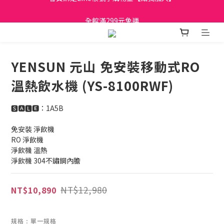
日立家電、國際牌 原廠管制價格 私訊優惠價
全館滿299元免運
日立家電、國際牌 原廠管制價格 私訊優惠價
YENSUN 元山 免安裝移動式RO
溫熱飲水機 (YS-8100RWF)
🆂🅰🅻🅴：1A5B
免安裝 淨飲機 
RO 淨飲機
淨飲機 溫熱 
淨飲機 304不鏽鋼內膽
NT$12,980
NT$10,890
規格
: 單一規格