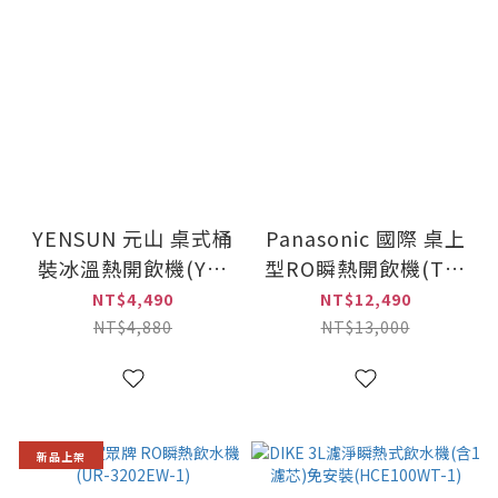
YENSUN 元山 桌式桶
Panasonic 國際 桌上
裝冰溫熱開飲機(YS-
型RO瞬熱開飲機(TK-
8209BWI)
SMRN1)
NT$4,490
NT$12,490
NT$4,880
NT$13,000
新品上架