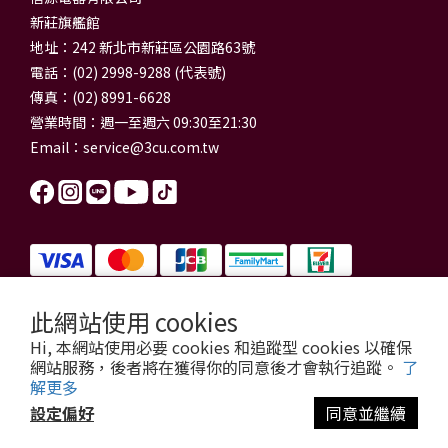
新莊旗艦館
地址：242 新北市新莊區公園路63號
電話：(02) 2998-9288 (代表號)
傳真：(02) 8991-6628
營業時間：週一至週六 09:30至21:30
Email：
service@3cu.com.tw
此網站使用 cookies
信源電器有限公司 統一編號：84179325
Hi, 本網站使用必要 cookies 和追蹤型 cookies 以確保
門市地址：新北市新莊區公園路63號
網站服務，後者將在獲得你的同意後才會執行追蹤。
了
信源電器 版權所有
解更多
copyright © 2026 3cu.com.tw All Rights Reserved.
設定偏好
同意並繼續