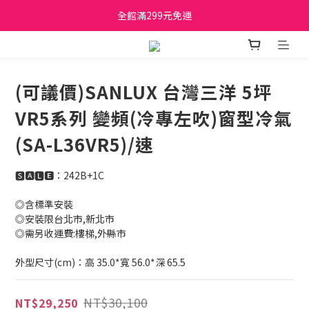
日立家電、國際牌 原廠管制價格 私訊優惠價
全館滿299元免運
日立家電、國際牌 原廠管制價格 私訊優惠價
(可議價)SANLUX 台灣三洋 5坪
VR5系列 變頻(冷專左吹)窗型冷氣
(SA-L36VR5)/速
🆂🅰🅻🅴：242B+1C
◎含標準安裝
◎安裝限台北市,新北市 
◎需另收運費:樓梯,外縣市
外型尺寸(cm)：高 35.0*寬 56.0*深 65.5
NT$30,100
NT$29,250