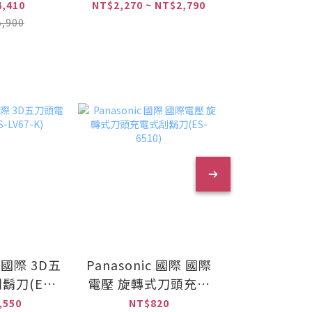
ANX2-
W)
,410
NT$2,270 ~ NT$2,790
NT$4,
國際牌淨水器
,900
NT$6,
B50)
c 國際 3D五
Panasonic 國際 國際
Panasoni
鬍刀(ES-
電壓 旋轉式刀頭充電
水離子吹風
-K)
式刮鬍刀(ES-6510)
(EH-NC
,550
NT$820
NT$14,