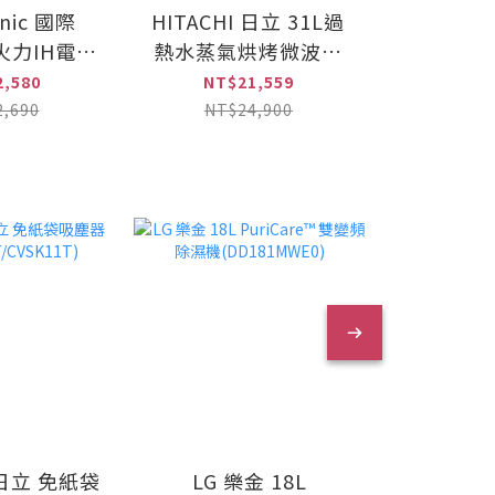
nic 國際
HITACHI 日立 31L過
Panason
火力IH電磁
熱水蒸氣烘烤微波爐
掛燙2合
-T31)
(MROS800AT)
(NI-
,580
NT$21,559
NT$
,690
NT$24,900
NT$
I 日立 免紙袋
LG 樂金 18L
MITSUBI