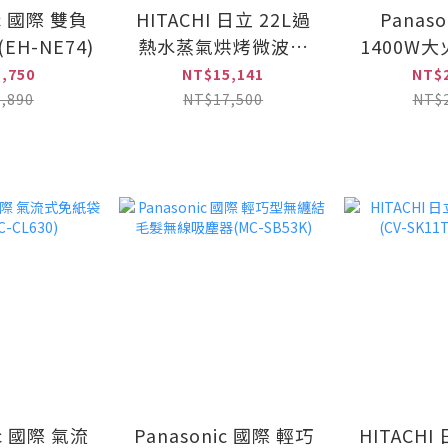
ic 國際 雙負
HITACHI 日立 22L過
Panaso
H-NE74)
熱水蒸氣烘烤微波爐
1400W大
(MROVS700T)
爐 (KY
,750
NT$15,141
NT$2
,890
NT$17,500
NT$2
ic 國際 氣流
Panasonic 國際 輕巧
HITACH