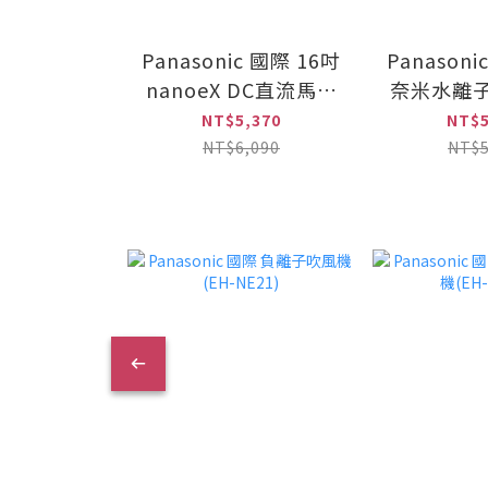
Panasonic 國際 16吋
Panasoni
nanoeX DC直流馬達
奈米水離子
極淨型立扇(F-
控立扇(F-H
NT$5,370
NT$5
H16LXD-K)
NT$6,090
NT$5