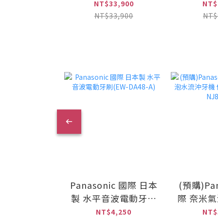
櫥下型雙溫加熱器(搭
列 淨水
NT$33,900
NT$
4H2單道式淨水設備)
(PurVi
NT$33,900
NT$
含安裝 (HS-288T
PLUS+PurVive-4H2)
Panasonic 國際 日本
(預購)Pan
製 水平音波電動牙刷
際 奈米
(EW-DA48-A)
機 個人旗
NT$4,250
NT$