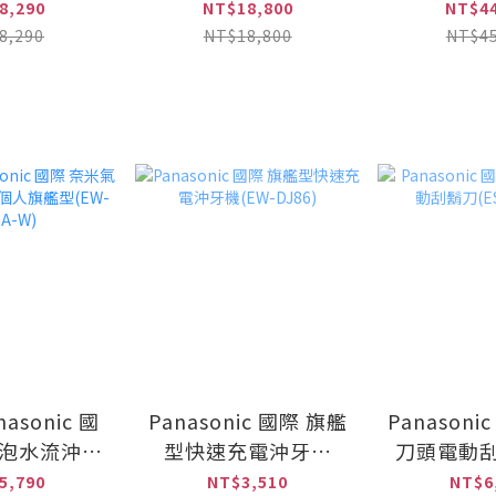
設備 含安裝
級600G(YS-8021RO)
熱器NC-
8,290
NT$18,800
NT$44
ve-4HL)
SET(配
8,290
NT$18,800
NT$45
TK-C
asonic 國
Panasonic 國際 旗艦
Panasoni
氣泡水流沖牙
型快速充電沖牙機
刀頭電動刮
艦型(EW-
(EW-DJ86)
LV67
5,790
NT$3,510
NT$6