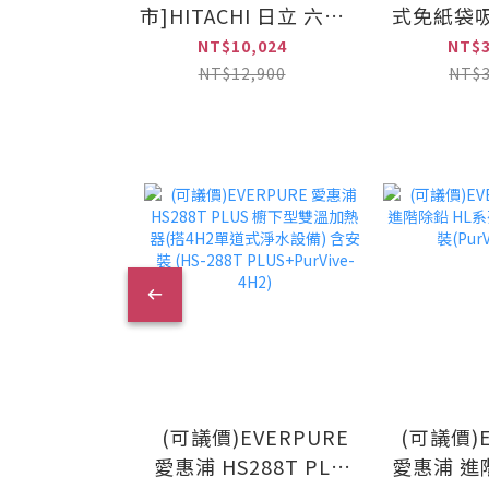
市]HITACHI 日立 六變
式免紙袋吸
士6合1 數字顯示版 多
CL6
NT$10,024
NT$3
合一全能洗地吸塵器
NT$12,900
NT$3
(PV-XHW4P-CGATW /
PVXHW4PCGATW)
(可議價)EVERPURE
(可議價)E
愛惠浦 HS288T PLUS
愛惠浦 進