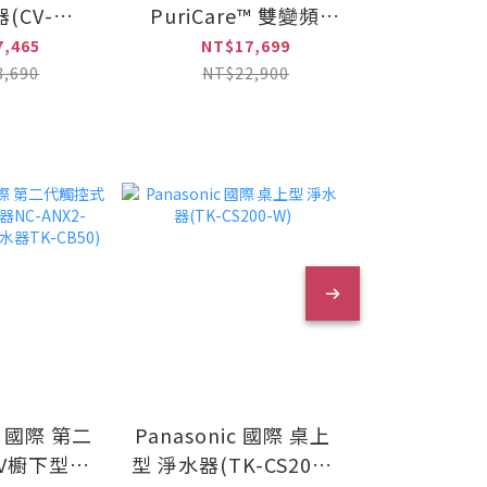
(CV-
PuriCare™ 雙變頻除
28L 變
CVSK11T)
濕機(DD181MWE0)
機(MJ-E
7,465
NT$17,699
NT$3
T
8,690
NT$22,900
NT$3
ic 國際 第二
Panasonic 國際 桌上
SodaStrea
V櫥下型加
型 淨水器(TK-CS200-
氣泡水機(