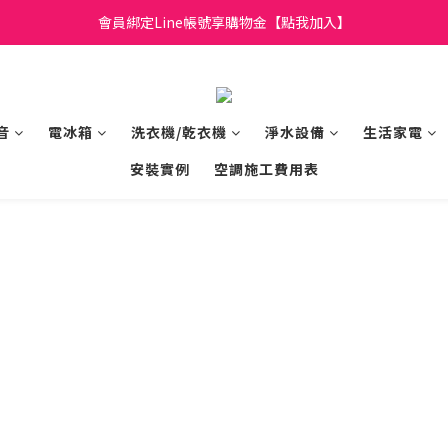
日立家電、國際牌 原廠管制價格 私訊優惠價
會員綁定Line帳號享購物金【點我加入】
全館滿299元免運
日立家電、國際牌 原廠管制價格 私訊優惠價
音
電冰箱
洗衣機/乾衣機
淨水設備
生活家電
安裝實例
空調施工費用表