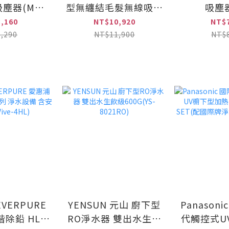
塵器(MC-
型無纏結毛髮無線吸塵
吸塵器
30)
器(MC-SB53K)
SK11T/
,160
NT$10,920
NT$
,290
NT$11,900
NT$
VERPURE
YENSUN 元山 廚下型
Panason
階除鉛 HL系
RO淨水器 雙出水生飲
代觸控式U