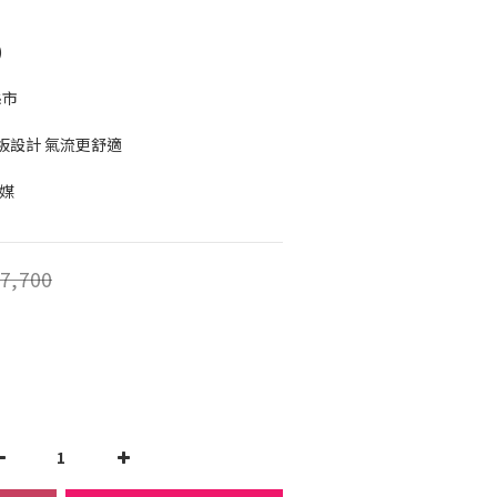
)
 
縣市
板設計 氣流更舒適
冷媒
7,700