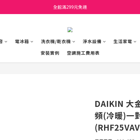
日立家電、國際牌 原廠管制價格 私訊優惠價
全館滿299元免運
日立家電、國際牌 原廠管制價格 私訊優惠價
音
電冰箱
洗衣機/乾衣機
淨水設備
生活家電
安裝實例
空調施工費用表
DAIKIN 大
頻(冷暖)一
(RHF25VAV