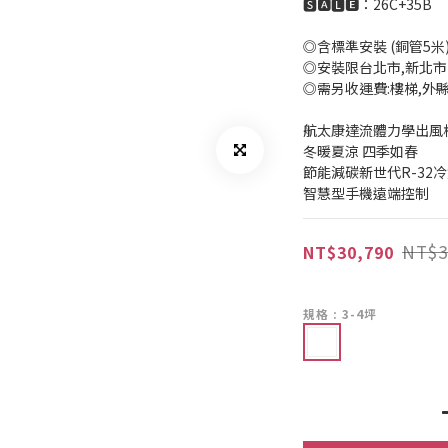
🆂🅰🅻🅴：26C+35B 
◎含標準安裝 (銅管5米
◎安裝限台北市,新北市
◎需另收運費:樓梯,外
航太康達流體力學出風
冬暖夏涼 四季如春
節能減碳新世代R-32
智慧型手機遠端控制
NT$3
NT$30,790
規格
: 3-4坪