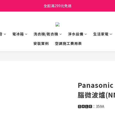
日立家電、國際牌 原廠管制價格 私訊優惠價
全館滿299元免運
日立家電、國際牌 原廠管制價格 私訊優惠價
音
電冰箱
洗衣機/乾衣機
淨水設備
生活家電
安裝實例
空調施工費用表
Panason
腦微波爐(NN
🆂🅰🅻🅴：359A