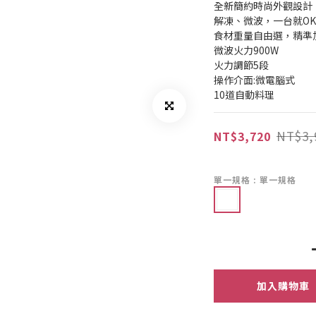
全新簡約時尚外觀設計
解凍、微波，一台就OK
食材重量自由選，精準
微波火力900W
火力調節5段
操作介面:微電腦式
10道自動料理
NT$3,
NT$3,720
單一規格
: 單一規格
加入購物車