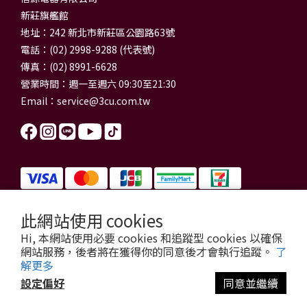
新莊旗艦館
地址：242 新北市新莊區公園路63號
電話：(02) 2998-9288 (代表號)
傳真：(02) 8991-6628
營業時間：週一至週六 09:30至21:30
Email：
service@3cu.com.tw
此網站使用 cookies
信源電器有限公司 統一編號：84179325
Hi, 本網站使用必要 cookies 和追蹤型 cookies 以確保
門市地址：新北市新莊區公園路63號
網站服務，後者將在獲得你的同意後才會執行追蹤。
了
信源電器 版權所有
解更多
copyright © 2026 3cu.com.tw All Rights Reserved.
設定偏好
同意並繼續