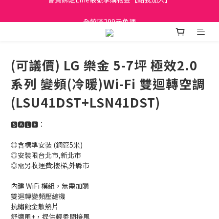
日立家電、國際牌 原廠管制價格 私訊優惠價
全館滿299元免運
日立家電、國際牌 原廠管制價格 私訊優惠價
(可議價) LG 樂金 5-7坪 極效2.0
系列 變頻(冷暖)Wi-Fi 雙迴轉空調
(LSU41DST+LSN41DST)
🆂🅰🅻🅴：
◎含標準安裝 (銅管5米)
◎安裝限台北市,新北市 
◎需另收運費:樓梯,外縣市
內建 WiFi 模組，無需加購
雙迴轉變頻壓縮機
抗鏽蝕金散熱片
舒適風+，提供輕柔間接風