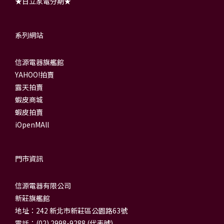
★日立家電分期★
系列網站
信源電器旗艦館
YAHOO!拍賣
露天拍賣
蝦皮商城
蝦皮拍賣
iOpenMAll
門市資訊
信源電器有限公司
新莊旗艦館
地址：242 新北市新莊區公園路63號
電話：(02) 2998-9288 (代表號)