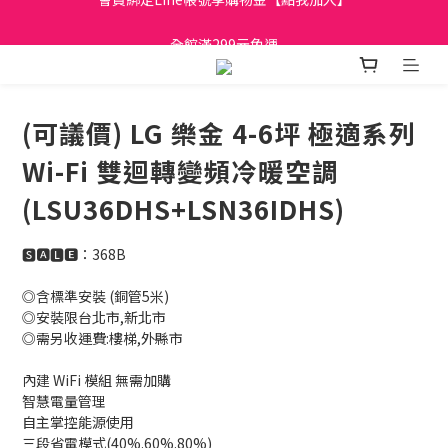
日立家電、國際牌 原廠管制價格 私訊優惠價
全館滿299元免運
日立家電、國際牌 原廠管制價格 私訊優惠價
(可議價) LG 樂金 4-6坪 極適系列
Wi-Fi 雙迴轉變頻冷暖空調
(LSU36DHS+LSN36IDHS)
🆂🅰🅻🅴：368B
◎含標準安裝 (銅管5米)
◎安裝限台北市,新北市 
◎需另收運費:樓梯,外縣市
內建 WiFi 模組 無需加購
智慧電量管理
自主掌控能源使用
三段省電模式(40%.60%.80%)