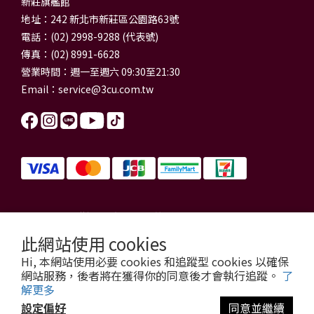
新莊旗艦館
地址：242 新北市新莊區公園路63號
電話：(02) 2998-9288 (代表號)
傳真：(02) 8991-6628
營業時間：週一至週六 09:30至21:30
Email：
service@3cu.com.tw
信源電器有限公司 統一編號：84179325
門市地址：新北市新莊區公園路63號
此網站使用 cookies
信源電器 版權所有
Hi, 本網站使用必要 cookies 和追蹤型 cookies 以確保
copyright © 2026 3cu.com.tw All Rights Reserved.
網站服務，後者將在獲得你的同意後才會執行追蹤。
了
解更多
設定偏好
同意並繼續