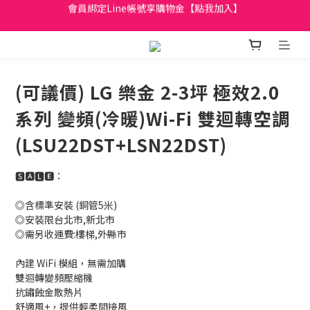
日立家電、國際牌 原廠管制價格 私訊優惠價
全館滿299元免運
日立家電、國際牌 原廠管制價格 私訊優惠價
(可議價) LG 樂金 2-3坪 極效2.0
系列 變頻(冷暖)Wi-Fi 雙迴轉空調
(LSU22DST+LSN22DST)
🆂🅰🅻🅴：
◎含標準安裝 (銅管5米)
◎安裝限台北市,新北市 
◎需另收運費:樓梯,外縣市
內建 WiFi 模組，無需加購
雙迴轉變頻壓縮機
抗鏽蝕金散熱片
舒適風+，提供輕柔間接風