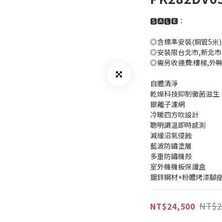
🆂🅰🅻🅴：
◎含標準安裝(銅管5米)
◎安裝限台北市,新北市
◎需另收運費:樓梯,外
自體清淨
乾燥科技抑制黴菌滋生
銀離子濾網
冷暖四方吹設計
聰明調溫即時感測
減緩沼氣侵蝕
藍波防鏽塗層
多重防鏽機殼
室外機機板保護盒
鍍鋅鋼材+粉體烤漆腳
NT$2
NT$24,500