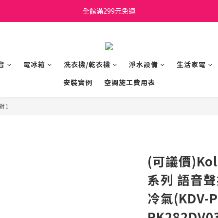
日立家電、國際牌 原廠管制價格 私訊優惠價
全館滿299元免運
日立家電、國際牌 原廠管制價格 私訊優惠價
音
電冰箱
洗衣機/乾衣機
淨水設備
生活家電
安裝實例
空調施工費用表
對1
(可議價)Kol
系列 語音聲
冷氣(KDV-P
PK282DV0