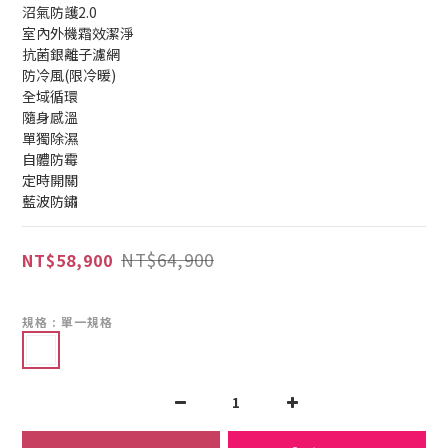
沼氣防護2.0
室內外機霜效潔淨
抗菌銀離子濾網
防冷風(限冷暖)
全域循環
隨身感溫
單獨除濕
自體防霉
定時開關
藍波防鏽
NT$64,900
NT$58,900
規格
: 單一規格