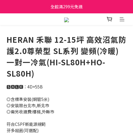
日立家電、國際牌 原廠管制價格 私訊優惠價
全館滿299元免運
日立家電、國際牌 原廠管制價格 私訊優惠價
HERAN 禾聯 12-15坪 高效沼氣防
護2.0尊榮型 SL系列 變頻(冷暖)
一對一冷氣(HI-SL80H+HO-
SL80H)
🆂🅰🅻🅴：4D+55B
◎含標準安裝(銅管5米) 
◎安裝限台北市,新北市 
◎需另收運費:樓梯,外縣市
符合CSPF新能源規範
芬多殺菌(可選配)