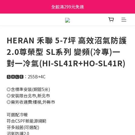
日立家電、國際牌 原廠管制價格 私訊優惠價
全館滿299元免運
日立家電、國際牌 原廠管制價格 私訊優惠價
HERAN 禾聯 5-7坪 高效沼氣防護
2.0尊榮型 SL系列 變頻(冷專)一
對一冷氣(HI-SL41R+HO-SL41R)
🆂🅰🅻🅴：255B+4C
◎含標準安裝(銅管5米) 
◎安裝限台北市,新北市 
◎需另收運費:樓梯,外縣市
可選配冷暖
符合CSPF新能源規範
芬多殺菌(可選配)
沼氣防護2.0