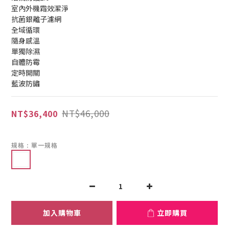
室內外機霜效潔淨
抗菌銀離子濾網
全域循環
隨身感溫
單獨除濕
自體防霉
定時開關
藍波防鏽
NT$46,000
NT$36,400
規格
: 單一規格
加入購物車
立即購買