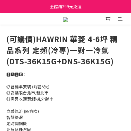
日立家電、國際牌 原廠管制價格 私訊優惠價
全館滿299元免運
日立家電、國際牌 原廠管制價格 私訊優惠價
(可議價)HAWRIN 華菱 4-6坪 精
品系列 定頻(冷專)一對一冷氣
(DTS-36K15G+DNS-36K15G)
🆂🅰🅻🅴：
◎含標準安裝 (銅管5米)
◎安裝限台北市,新北市 
◎需另收運費:樓梯,外縣市
立體氣流 (四方吹)
智慧舒眠
定時開關機
沼氣抗蝕塗層