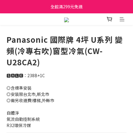
日立家電、國際牌 原廠管制價格 私訊優惠價
全館滿299元免運
日立家電、國際牌 原廠管制價格 私訊優惠價
Panasonic 國際牌 4坪 U系列 變
頻(冷專右吹)窗型冷氣(CW-
U28CA2)
🆂🅰🅻🅴：238B+1C
◎含標準安裝
◎安裝限台北市,新北市 
◎需另收運費:樓梯,外縣市
自體淨
氣流自動控制系統
R32環保冷媒