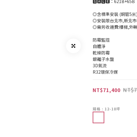
🆂🅰🅻🅴：621B+65B
◎含標準安裝 (銅管5米
◎安裝限台北市,新北市
◎需另收運費:樓梯,外
防霉監控
自體淨
乾燥防霉
銀離子水盤
3D氣流
R32環保冷媒
NT$7
NT$71,400
規格
: 12-18坪