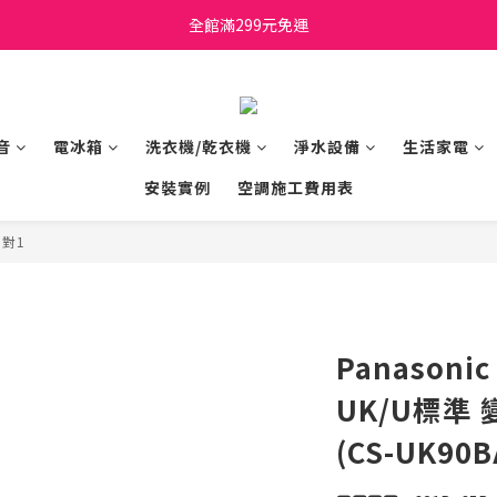
日立家電、國際牌 原廠管制價格 私訊優惠價
全館滿299元免運
日立家電、國際牌 原廠管制價格 私訊優惠價
音
電冰箱
洗衣機/乾衣機
淨水設備
生活家電
安裝實例
空調施工費用表
1對1
Panasoni
UK/U標準
(CS-UK90B