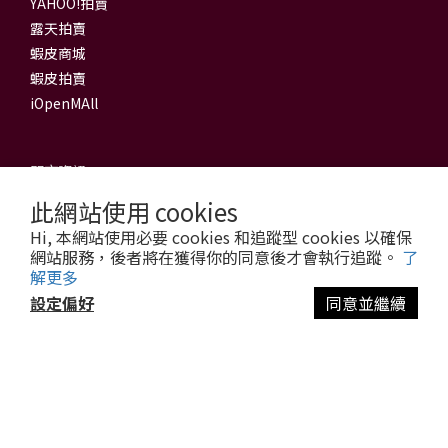
YAHOO!拍賣
露天拍賣
蝦皮商城
蝦皮拍賣
iOpenMAll
門市資訊
此網站使用 cookies
信源電器有限公司
Hi, 本網站使用必要 cookies 和追蹤型 cookies 以確保
新莊旗艦館
網站服務，後者將在獲得你的同意後才會執行追蹤。
了
解更多
地址：242 新北市新莊區公園路63號
電話：(02) 2998-9288 (代表號)
設定偏好
同意並繼續
傳真：(02) 8991-6628
立即購買
營業時間：週一至週六 09:30至21:30
Email：
service@3cu.com.tw