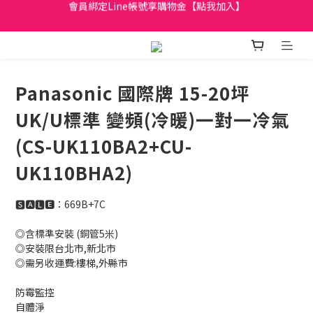
日立家電、國際牌 原廠管制價格 私訊優惠價
全館滿299元免運
日立家電、國際牌 原廠管制價格 私訊優惠價
Panasonic 國際牌 15-20坪
UK/U標準 變頻(冷暖)一對一冷氣
(CS-UK110BA2+CU-
UK110BHA2)
🆂🅰🅻🅴：669B+7C
◎含標準安裝 (銅管5米)
◎安裝限台北市,新北市 
◎需另收運費:樓梯,外縣市
防霉監控
自體淨