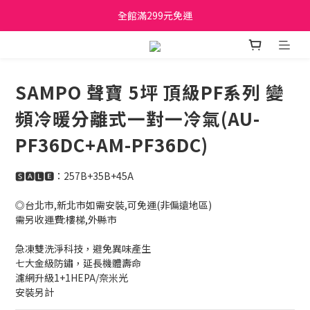
全館滿299元免運
日立家電、國際牌 原廠管制價格 私訊優惠價
日立家電、國際牌 原廠管制價格 私訊優惠價
SAMPO 聲寶 5坪 頂級PF系列 變
頻冷暖分離式一對一冷氣(AU-
PF36DC+AM-PF36DC)
🆂🅰🅻🅴：257B+35B+45A
◎台北市,新北市如需安裝,可免運(非偏遠地區)
需另收運費:樓梯,外縣市
急凍雙洗淨科技，避免異味產生
七大金級防鏽，延長機體壽命
濾網升級1+1HEPA/奈米光
安裝另計