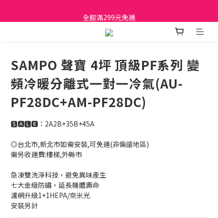
日立家電、國際牌 原廠管制價格 私訊優惠價
全館滿299元免運
日立家電、國際牌 原廠管制價格 私訊優惠價
SAMPO 聲寶 4坪 頂級PF系列 變
頻冷暖分離式一對一冷氣(AU-
PF28DC+AM-PF28DC)
🆂🅰🅻🅴：2A2B+35B+45A
◎台北市,新北市如需安裝,可免運(非偏遠地區)
需另收運費:樓梯,外縣市
急凍雙洗淨科技，避免異味產生
七大金級防鏽，延長機體壽命
濾網升級1+1HEPA/奈米光
安裝另計