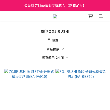
日立家電、國際牌 原廠管制價格 私訊優惠價
會員綁定Line帳號享購物金【點我加入】
全館滿299元免運
日立家電、國際牌 原廠管制價格 私訊優惠價
象印 ZOJIRUSHI
篩選
商品排序
每頁顯示 24 個