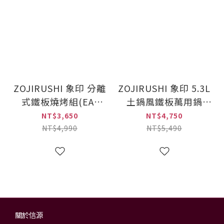
ZOJIRUSHI 象印 分離
ZOJIRUSHI 象印 5.3L
式鐵板燒烤組(EA-
土鍋風鐵板萬用鍋
DNF10)
(EP-RAF45)
NT$3,650
NT$4,750
NT$4,990
NT$5,490
關於信源