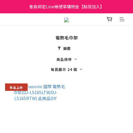
日立家電、國際牌 原廠管制價格 私訊優惠價
會員綁定Line帳號享購物金【點我加入】
全館滿299元免運
日立家電、國際牌 原廠管制價格 私訊優惠價
電熱毛巾架
篩選
商品排序
每頁顯示 24 個
新品上架