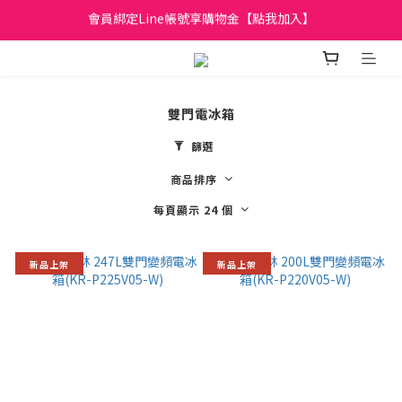
會員綁定Line帳號享購物金【點我加入】
日立家電、國際牌 原廠管制價格 私訊優惠價
全館滿299元免運
日立家電、國際牌 原廠管制價格 私訊優惠價
雙門電冰箱
篩選
商品排序
每頁顯示 24 個
新品上架
新品上架