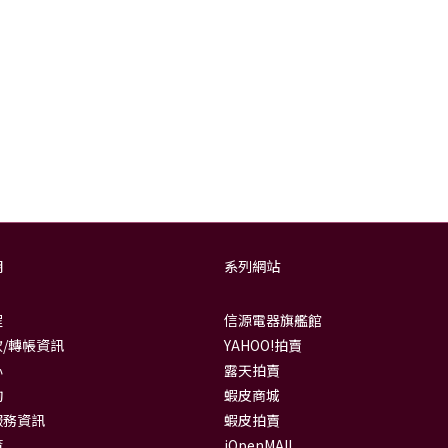
明
系列網站
程
信源電器旗艦館
/轉帳資訊
YAHOO!拍賣
心
露天拍賣
詢
蝦皮商城
服務資訊
蝦皮拍賣
策
iOpenMAll