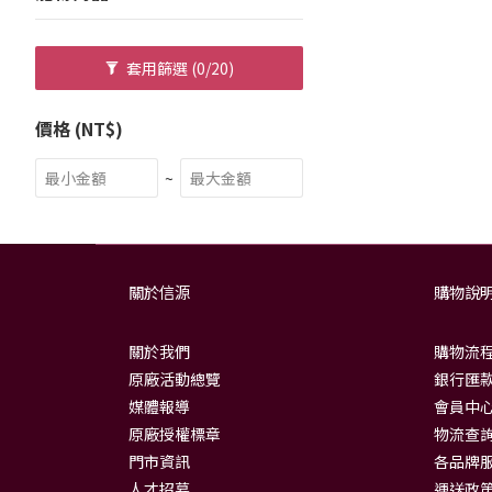
套用篩選
(0/20)
價格 (NT$)
~
關於信源
購物說
關於我們
購物流
原廠活動總覽
銀行匯款
媒體報導
會員中
原廠授權標章
物流查
門市資訊
各品牌
人才招募
運送政